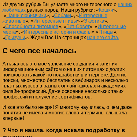
Из других рубрик Вы узнаете много интересного о
наших
любимцах
разных пород. Наши рубрики: «
Кошки
»,
«
Наши любимчики
», «
Собаки
», «
Интересные
животные
», «
Интересные птицы
» «
Экзотика
»,
«
Способности питомцев
», «
Вет-Совет
», «
Интересные
места
», «
Интересные истории и факты
» «
Птицы
»,
«
Грызуны
». Ждем Вас На страницах
нашего сайта.
С чего все началось
А началось это мое увлечение создания и занятия
информационным сайтом о наших питомцах с долгих
поисков хоть какой-то подработки в интернете. Долгие
поиски, множество бесплатных вебинаров и несколько
платных курсов в разных онлайн-школах и академиях
онлайн-профессий. Даже освоение нескольких таких
профессий и получение сертификатов.
И все это было не зря! Я многому научилась, о чем даже
понятия не имела и многие слова и термины слышала
впервые!
? Что я нашла, когда искала подработку в
интернете