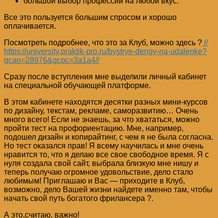
большой выбор профессий на любой вкус.
Все это пользуется большим спросом и хорошо
оплачивается.
Посмотреть подробнее, что это за Клуб, можно здесь ?
//
https://university.praktik-pro.ru/bystrye-dengy-na-udalenke?
gcao=28976&gcpc=3a1a4//
Сразу после вступления мне выделили личный кабинет
на специальной обучающей платформе.
В этом кабинете находятся десятки разных мини-курсов
по дизайну, текстам, рекламе, саморазвитию… Очень
много всего! Если не знаешь, за что хвататься, можно
пройти тест на профориентацию. Мне, например,
подошел дизайн и копирайтинг, с чем я не была согласна.
Но тест оказался прав! Я всему научилась и мне очень
нравится то, что я делаю все свое свободное время. Я с
нуля создала свой сайт, выбрала близкую мне нишу и
теперь получаю огромное удовольствие, дело стало
любимым! Приглашаю и Вас — приходите в Клуб,
возможно, дело Вашей жизни найдете именно там, чтобы
начать свой путь богатого фрилансера ?.
А это,считаю, важно!