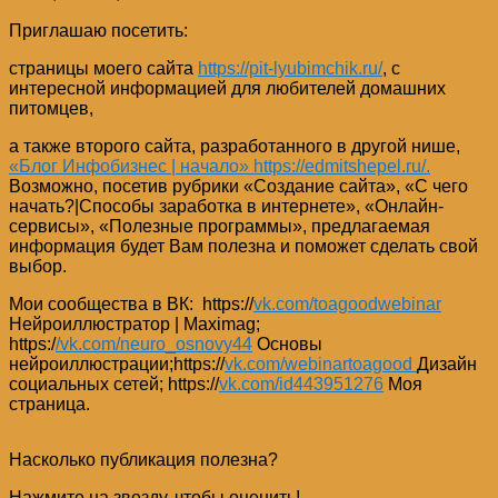
Приглашаю посетить:
страницы моего сайта
https://pit-lyubimchik.ru/
, с
интересной информацией для любителей домашних
питомцев,
а также второго сайта, разработанного в другой нише,
«Блог Инфобизнес | начало» https://edmitshepel.ru/.
Возможно, посетив рубрики «Создание сайта», «С чего
начать?|Способы заработка в интернете», «Онлайн-
сервисы», «Полезные программы», предлагаемая
информация будет Вам полезна и поможет сделать свой
выбор.
Мои сообщества в ВК: https://
vk.com/toagoodwebinar
Нейроиллюстратор | Maximag;
https:/
/vk.com/neuro_osnovy44
Основы
нейроиллюстрации;https://
vk.com/webinartoagood
Дизайн
социальных сетей; https://
vk.com/id443951276
Моя
страница.
Насколько публикация полезна?
Нажмите на звезду, чтобы оценить!