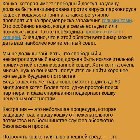
Кошка, которая имеет свободный доступ на улицу,
должна быть вакцинирована против вируса парвовируса
кошек и кошачьего гриппа, а также регулярно
проверяться на предмет риска заражения
гельминтами
.
Это особенно важно, когда в семье есть дети или
пожилые люди. Также необходима
профилактика от
клещей.
Очевидно, что в этой области ветеринар может
дать вам наиболее компетентный совет.
Мы не должны забывать, что свободный и
неконтролируемый выход должен быть исключительной
привилегией стерилизованной кошки. Хотя котята очень
милые, нужно понимать, получится ли найти хорошее
жилье для будущего потомства.
Ведь за десять лет пара кошек может родить до 80
миллионов котят. Более того, даже простой поиск
партнера, и фаза спаривания подвергают кошку
ненужным опасностям.
Кастрация — это небольшая процедура, которая
защищает вас и вашу кошку от нежелательного
потомства и в большинстве случаев абсолютно
безопасна и проста.
Позволять кошке гулять во внешней среде — это