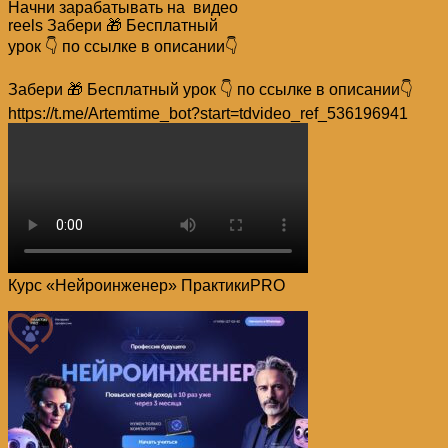
Начни зарабатывать на видео
reels Забери 🎁 Бесплатный
урок 👇 по ссылке в описании👇
Забери 🎁 Бесплатный урок 👇 по ссылке в описании👇
https://t.me/Artemtime_bot?start=tdvideo_ref_536196941
Курс «Нейроинженер» ПрактикиPRO