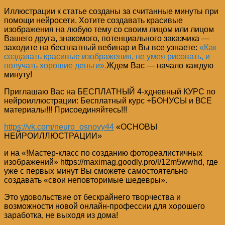
Иллюстрации к статье созданы за считанные минуты при
помощи нейросети. Хотите создавать красивые
изображения на любую тему со своим лицом или лицом
Вашего друга, знакомого, потенциального заказчика —
заходите на бесплатный вебинар и Вы все узнаете:
«Как
создавать красивые изображения, не умея рисовать, и
получать хорошие деньги».
Ждем Вас — начало каждую
минуту!
Приглашаю Вас на БЕСПЛАТНЫЙ 4-хдневный КУРС по
нейроиллюстрации: Бесплатный курс +БОНУСЫ и ВСЕ
материалы!!! Присоединяйтесь!!!
https://vk.com/neuro_osnovy44
«ОСНОВЫ
НЕЙРОИЛЛЮСТРАЦИИ»
и на «!Мастер-класс по созданию фотореалистичных
изображений» https://maximag.goodly.pro/l/12m5wwhd, где
уже с первых минут Вы сможете самостоятельно
создавать «свои неповторимые шедевры».
Это удовольствие от бескрайнего творчества и
возможности новой онлайн-профессии для хорошего
заработка, не выходя из дома!