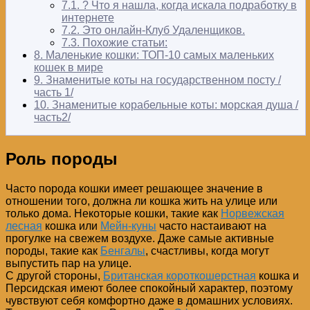
7.1.
? Что я нашла, когда искала подработку в
интернете
7.2.
Это онлайн-Клуб Удаленщиков.
7.3.
Похожие статьи:
8.
Маленькие кошки: ТОП-10 самых маленьких
кошек в мире
9.
Знаменитые коты на государственном посту /
часть 1/
10.
Знаменитые корабельные коты: морская душа /
часть2/
Роль породы
Часто порода кошки имеет решающее значение в
отношении того, должна ли кошка жить на улице или
только дома. Некоторые кошки, такие как
Норвежская
лесная
кошка или
Мейн-куны
часто настаивают на
прогулке на свежем воздухе. Даже самые активные
породы, такие как
Бенгалы
, счастливы, когда могут
выпустить пар на улице.
С другой стороны,
Британская короткошерстная
кошка и
Персидская имеют более спокойный характер, поэтому
чувствуют себя комфортно даже в домашних условиях.