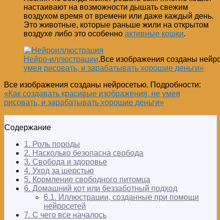
настаивают на возможности дышать свежим
воздухом время от времени или даже каждый день.
Это животные, которые раньше жили на открытом
воздухе либо это особенно
активные кошки
.
Нейро-иллюстрации
.Все изображения созданы нейр
умея рисовать, и зарабатывать хорошие деньги»
Все изображения созданы нейросетью. Подробности:
«Как создавать красивые изображения, не умея
рисовать, и зарабатывать хорошие деньги»
Содержание
1.
Роль породы
2.
Насколько безопасна свобода
3.
Свобода и здоровье
4.
Уход за шерстью
5.
Кормление свободного питомца
6.
Домашний кот или беззаботный подход
6.1.
Иллюстрации, созданные при помощи
нейросетей
7.
С чего все началось