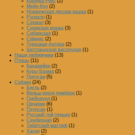
Корниш-Рекс
(2)
Мейн-Кун
(2)
Норвежская лесная кошка
(1)
Рэгдолл
(1)
Сервал
(3)
Сиамская кошка
(3)
Сибирская
(1)
Сфинкс
(2)
Турецкая Ангора
(2)
Шотландская вислоухая
(1)
Наши любимчики
(13)
Птицы
(11)
Канарейки
(2)
Куры Брама
(2)
Попугаи
(5)
Собаки
(24)
Бигль
(2)
Вельш корги пемброк
(1)
Грейхаунд
(1)
Овчарки
(6)
Пхунсан
(1)
Русский той-терьер
(1)
Сенбернар
(2)
Тибетский мастиф
(1)
Хаски
(2)