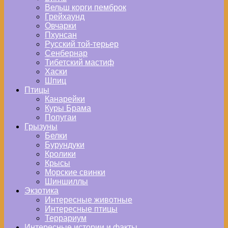
Вельш корги пемброк
Грейхаунд
Овчарки
Пхунсан
Русский той-терьер
Сенбернар
Тибетский мастиф
Хаски
Шпиц
Птицы
Канарейки
Куры Брама
Попугаи
Грызуны
Белки
Бурундуки
Кролики
Крысы
Морские свинки
Шиншиллы
Экзотика
Интересные животные
Интересные птицы
Террариум
Интересные истории и факты