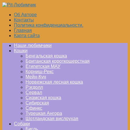
Перейти
к
Об Авторе
контенту
Контакты
Политика конфиденциальности.
Главная
Карта сайта
Наши любимчики
Кошки
Бенгальская кошка
Британская короткошерстная
Египетская МАУ
Корниш-Рекс
Мейн-Кун
Норвежская лесная кошка
Рэгдолл
Сервал
Сиамская кошка
Сибирская
Сфинкс
Турецкая Ангора
Шотландская вислоухая
Собаки
Бигль